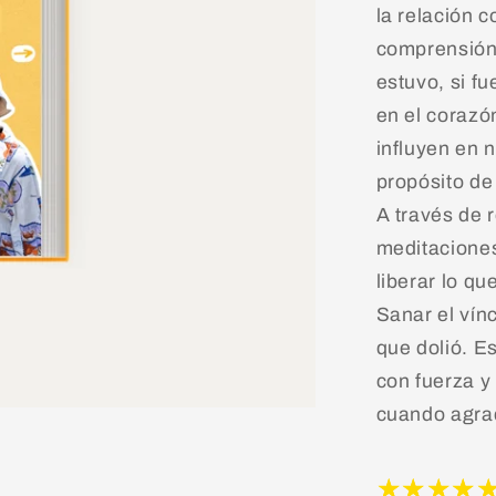
la relación c
comprensión,
estuvo, si f
en el corazó
influyen en 
propósito de
A través de r
meditaciones 
liberar lo qu
Sanar el vínc
que dolió. E
con fuerza y 
cuando agra