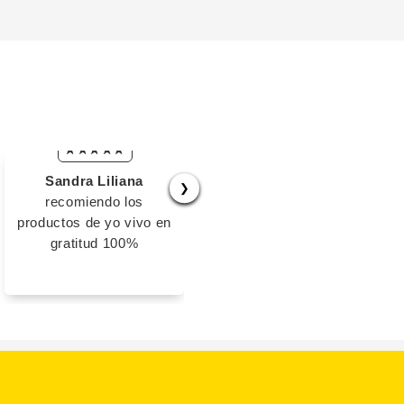
Sandra Liliana
Aldo Rodolfo
❯
recomiendo los
Sii claro ! Todo el
productos de yo vivo en
contenido me parecio
gratitud 100%
muy valioso , gracias