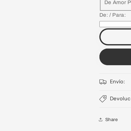
De Amor P
paterno
De: / Para:
Envío:
Devoluc
Share