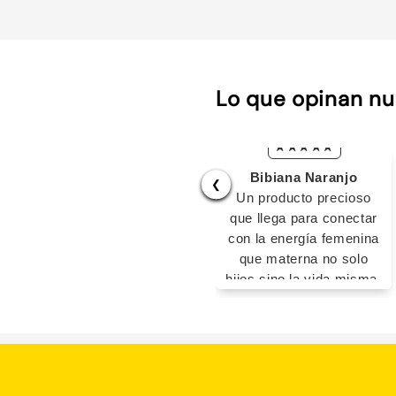
Lo que opinan nu
Bibiana Naranjo
❮
Un producto precioso
que llega para conectar
con la energía femenina
que materna no solo
hijos sino la vida misma.
Precioso su diseño y los
mensajes que te dejan
con la boca abierta.
Definitivamente creado
en momentos de