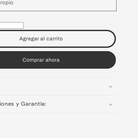
ropio
paterno
Agregar al carrito
Comprar ahora
iones y Garantía: