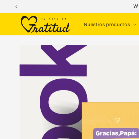
Ir
W
directamente
al contenido
Nuestros productos
Ir
directamente
a la
información
del producto