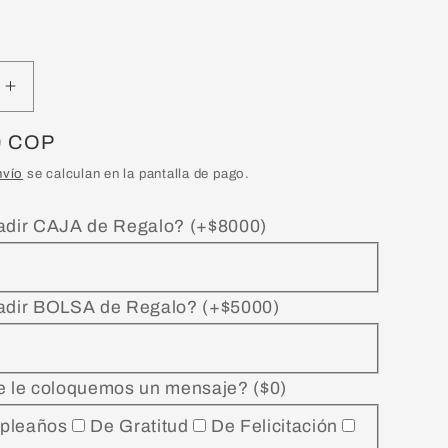
Aumentar
cantidad
para
0 COP
Ebook
nvío
se calculan en la pantalla de pago.
(Libro
DIGITAL)
adir CAJA de Regalo? (+$8000)
Gracias,
Papá:
Un
viaje
adir BOLSA de Regalo? (+$5000)
de
gratitud
para
e le coloquemos un mensaje? ($0)
sanar
el
pleaños
De Gratitud
De Felicitación
vínculo