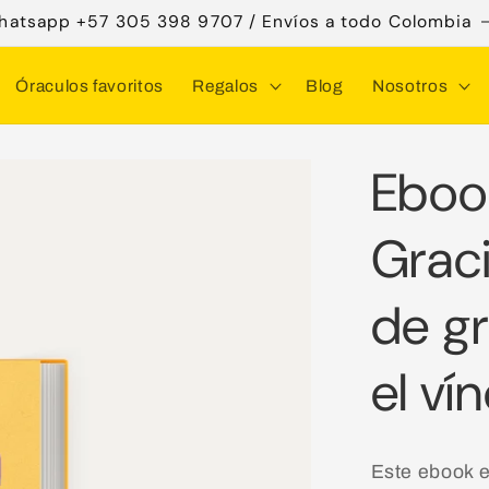
hatsapp +57 305 398 9707 / Envíos a todo Colombia
Óraculos favoritos
Regalos
Blog
Nosotros
Ebook
¿Quieres
¿Quieres
¿Quieres
añadir
añadir
que
Graci
CAJA
BOLSA
le
de
de
coloquem
de gr
Regalo?
Regalo?
un
(+$8000)
(+$5000)
mensaje?
el ví
($0)
Este ebook e