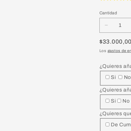
Cantidad
Reducir
cantidad
para
Precio
$33.000,0
Ebook
habitual
Los
gastos de e
(Libro
DIGITAL)
¿Quieres añ
Gracias,
Papá:
Si
No
Un
viaje
¿Quieres añ
de
Si
No
gratitud
para
¿Quieres qu
sanar
el
De Cum
vínculo