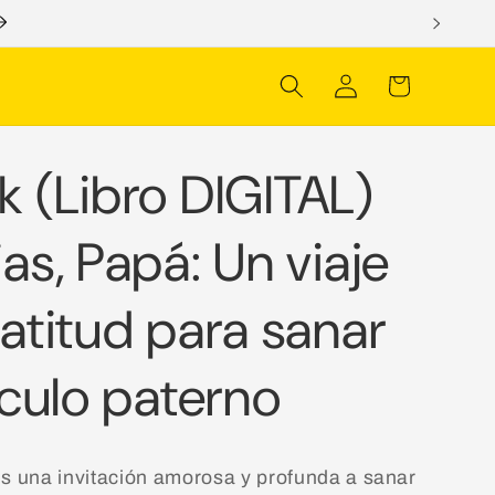
Iniciar
Carrito
sesión
 (Libro DIGITAL)
as, Papá: Un viaje
os
atitud para sanar
nculo paterno
s una invitación amorosa y profunda a sanar