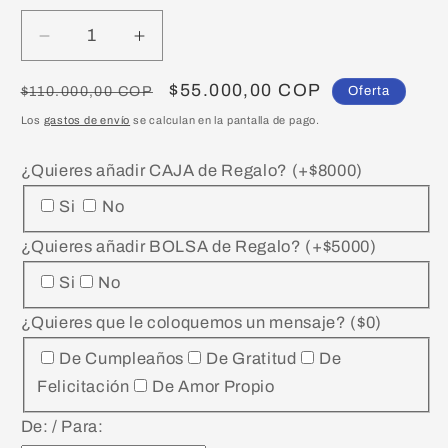
Reducir
Aumentar
cantidad
cantidad
para
para
Precio
Precio
$55.000,00 COP
$110.000,00 COP
Oferta
Ebook:
Ebook:
habitual
de
Los
gastos de envío
se calculan en la pantalla de pago.
Guia
Guia
oferta
para
para
¿Quieres añadir CAJA de Regalo? (+$8000)
manifestar
manifestar
el
el
Si
No
2025
2025
¿Quieres añadir BOLSA de Regalo? (+$5000)
Si
No
¿Quieres que le coloquemos un mensaje? ($0)
De Cumpleaños
De Gratitud
De
Felicitación
De Amor Propio
De: / Para: