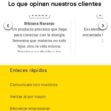
Lo que opinan nuestros clientes
Bibiana Naranjo
Bren
❮
❯
Un producto precioso que llega
Excelente prod
para conectar con la energía
encantada lo re
femenina que materna no solo
100
hijos sino la vida misma.
Precioso su diseño y los
mensajes que te dejan con la
boca abierta. Definitivamente
creado en momentos de
Enlaces rápidos
conexión con la divinidad que
nos habla a través de este
Comunícate con nosotros
oráculo de forma sutil, amorosa
y clara.
Ventas al por mayor
Bienestar empresarial