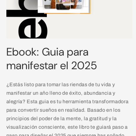
Abrir
elemento
Ebook: Guia para
¿Quieres
¿Quieres
¿Quieres
multimedia
1
añadir
añadir
que
en
manifestar el 2025
una
CAJA
BOLSA
le
ventana
modal
de
de
coloquemos
Regalo?
Regalo?
un
¿Estás listo para tomar las riendas de tu vida y
(+$8000)
(+$5000)
mensaje?
manifestar un año lleno de éxito, abundancia y
($0)
alegría? Esta guia es tu herramienta transformadora
para convertir sueños en realidad. Basado en los
principios del poder de la mente, la gratitud y la
visualización consciente, este libro te guiará paso a
paso para diseñar el 2025 que siempre has soñado.