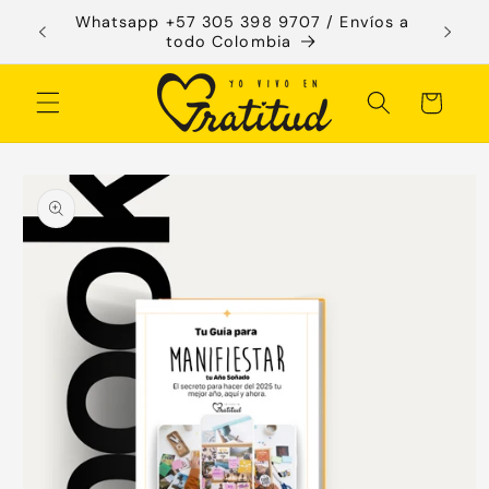
Ir
Whatsapp +57 305 398 9707 / Envíos a
Te dam
directamente
todo Colombia
al contenido
Carrito
Ir
directamente
a la
información
del producto