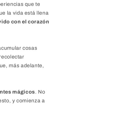
eriencias que te
e la vida está llena
vido con el corazón
o acumular cosas
recolectar
que, más adelante,
tantes mágicos
. No
uesto, y comienza a