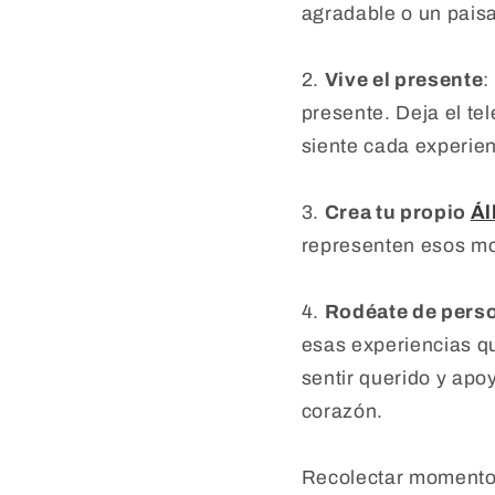
agradable o un paisa
2.
Vive el presente
:
presente. Deja el te
siente cada experien
3.
Crea tu propio
Ál
representen esos mo
4.
Rodéate de perso
esas experiencias q
sentir querido y ap
corazón.
Recolectar momentos