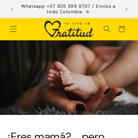
Ir
Whatsapp +57 305 398 9707 / Envíos a
Te dam
directamente
todo Colombia
al contenido
Carrito
¿Eres mamá?…. pero